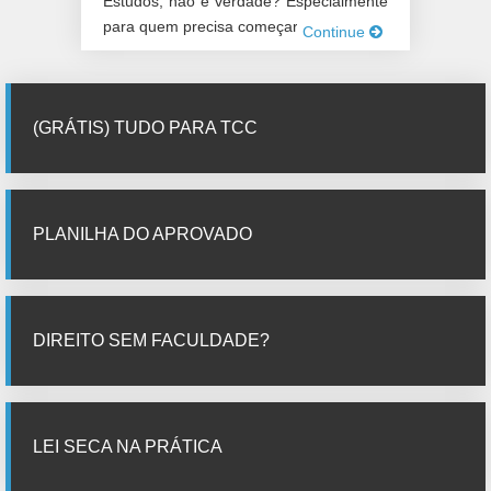
Estudos, não é verdade? Especialmente
para quem precisa começar – ou já […]
Continue
(GRÁTIS) TUDO PARA TCC
PLANILHA DO APROVADO
DIREITO SEM FACULDADE?
LEI SECA NA PRÁTICA