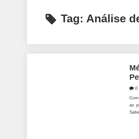
Tag:
Análise de
Mé
Pe
0
Com 
as p
Sabe