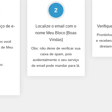
2
iço de e-
Localize o email com o
Verifiqu
nome Meu Bloco [Boas
Prontinho
Vindas]
e receber
es você
diretam
l de Meu
Obs: não deixe de verificar sua
caixa de spam, pois
acidentalmente o seu serviço
ho:
de email pode mandar para lá.